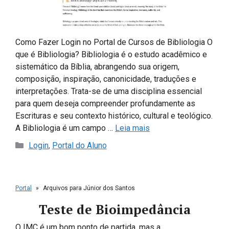
Como Fazer Login no Portal de Cursos de Bibliologia O
que é Bibliologia? Bibliologia é o estudo acadêmico e
sistemático da Bíblia, abrangendo sua origem,
composição, inspiração, canonicidade, traduções e
interpretações. Trata-se de uma disciplina essencial
para quem deseja compreender profundamente as
Escrituras e seu contexto histórico, cultural e teológico.
A Bibliologia é um campo …
Leia mais
Categorias
Login
,
Portal do Aluno
Portal
»
Arquivos para Júnior dos Santos
Teste de Bioimpedância
O IMC é um bom ponto de partida, mas a