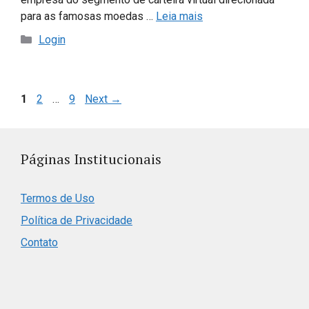
para as famosas moedas …
Leia mais
Categorias
Login
Page
Page
Page
1
2
…
9
Next
→
Páginas Institucionais
Termos de Uso
Política de Privacidade
Contato