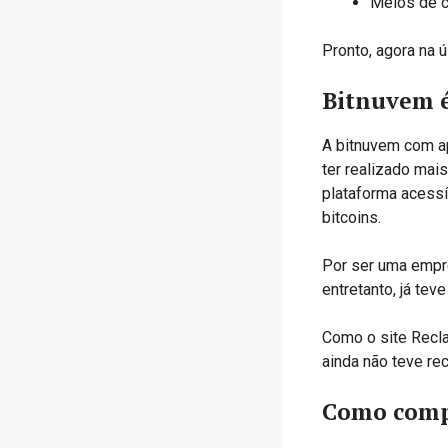
Meios de c
Pronto, agora na 
Bitnuvem é
A bitnuvem com ap
ter realizado mai
plataforma acessí
bitcoins.
Por ser uma empre
entretanto, já tev
Como o site Recla
ainda não teve re
Como comp