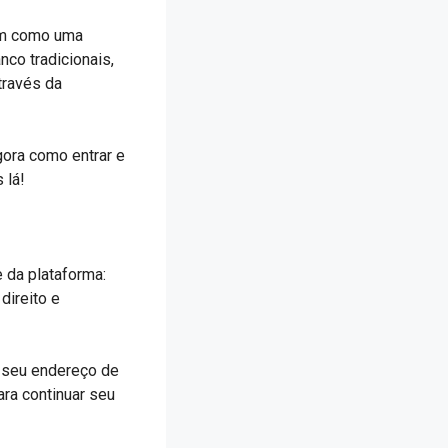
em como uma
nco tradicionais,
través da
gora como entrar e
 lá!
e da plataforma:
 direito e
ra seu endereço de
ara continuar seu