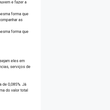
tnuvem e fazer a
 mesma forma que
acompanhar as
 mesma forma que
 sejam eles em
ncias, serviços de
 a de 0,085%. Já
a do valor total