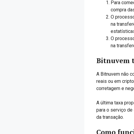
Para começa
compra das
O processo
na transfe
estatística
O processo
na transfer
Bitnuvem t
A Bitnuvem não co
reais ou em cript
corretagem e neg
A última taxa pro
para o serviço de
da transação.
Como funci