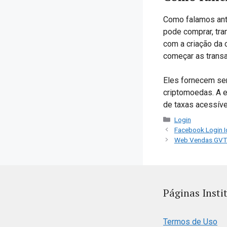
Como falamos ante
pode comprar, tra
com a criação da 
começar as trans
Eles fornecem ser
criptomoedas. A 
de taxas acessíve
Categorias
Login
Facebook Login Id
Web Vendas GVT 
Páginas Insti
Termos de Uso