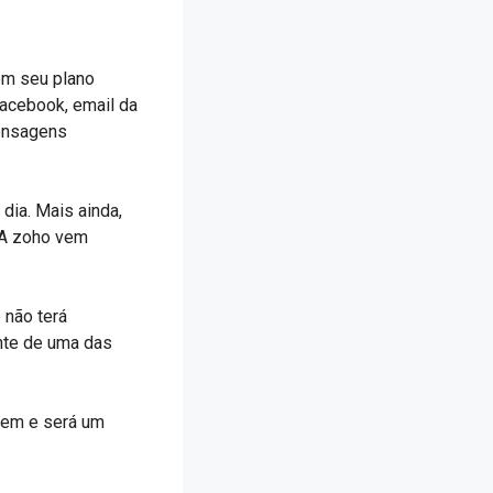
em seu plano
Facebook, email da
mensagens
dia. Mais ainda,
. A zoho vem
 não terá
nte de uma das
gem e será um