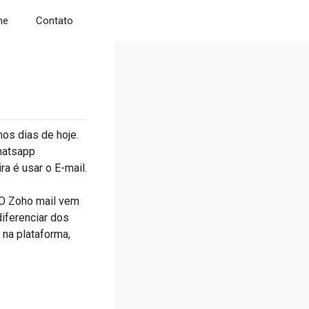
ne
Contato
nos dias de hoje.
hatsapp
a é usar o E-mail.
 O Zoho mail vem
iferenciar dos
 na plataforma,