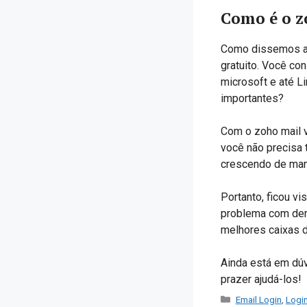
Como é o z
Como dissemos ac
gratuito. Você co
microsoft e até L
importantes?
Com o zoho mail v
você não precisa 
crescendo de man
Portanto, ficou vi
problema com dem
melhores caixas d
Ainda está em dú
prazer ajudá-los!
Categorias
Email Login
,
Logi