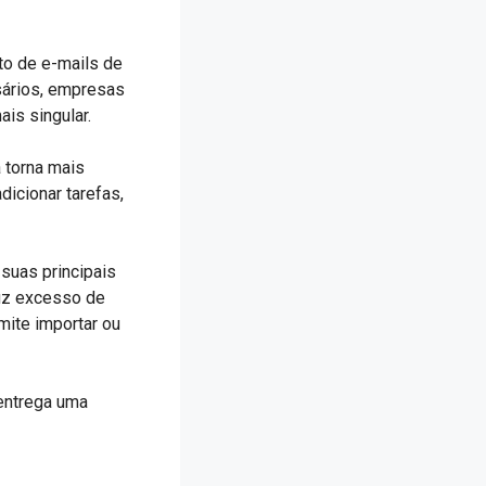
to de e-mails de
sários, empresas
is singular.
 torna mais
dicionar tarefas,
suas principais
duz excesso de
ite importar ou
entrega uma