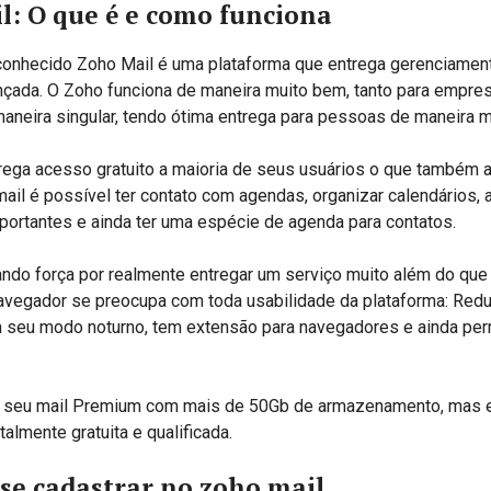
l: O que é e como funciona
conhecido Zoho Mail é uma plataforma que entrega gerenciamen
çada. O Zoho funciona de maneira muito bem, tanto para empre
neira singular, tendo ótima entrega para pessoas de maneira ma
rega acesso gratuito a maioria de seus usuários o que também a
mail é possível ter contato com agendas, organizar calendários, a
portantes e ainda ter uma espécie de agenda para contatos.
do força por realmente entregar um serviço muito além do que 
navegador se preocupa com toda usabilidade da plataforma: Re
 seu modo noturno, tem extensão para navegadores e ainda perm
 seu mail Premium com mais de 50Gb de armazenamento, mas 
almente gratuita e qualificada.
se cadastrar no zoho mail