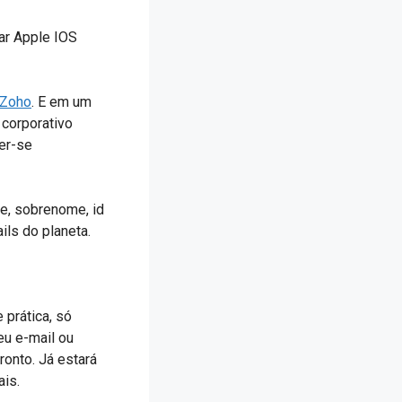
lar Apple IOS
a Zoho
. E em um
 corporativo
er-se
e, sobrenome, id
ls do planeta.
 prática, só
eu e-mail ou
ronto. Já estará
ais.