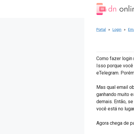
Pular
para
o
conteúdo
Portal
»
Login
»
Ema
Como fazer login 
Isso porque você
eTelegram. Porém,
Mas qual email ob
ganhando muito es
demais. Então, se
você está no lugar
Agora chega de p